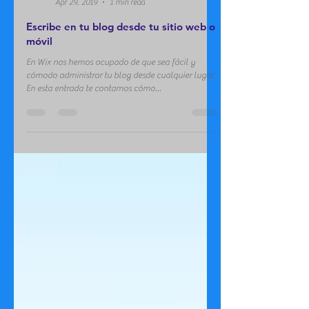
ciapinvestigaciones
Apr 29, 2019
1 min read
Escribe en tu blog desde tu sitio web o
móvil
En Wix nos hemos ocupado de que sea fácil y
cómodo administrar tu blog desde cualquier lugar.
En esta entrada te contamos cómo...