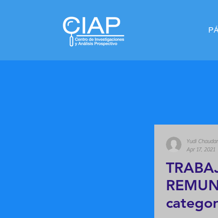
P
Yudi Chaudar
Apr 17, 2021
TRABA
REMUNE
categor