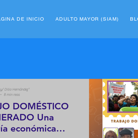
ÁGINA DE INICIO
ADULTO MAYOR (SIAM)
BL
y/ Dilio Hernández*
8 min read
JO DOMÉSTICO
RADO Una
ía económica