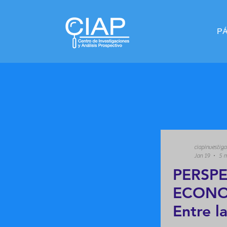
P
ciapinvestiga
Jan 19
5 m
PERSPE
ECONO
Entre l