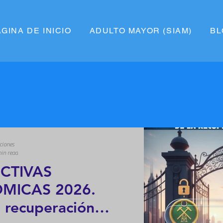
ÁGINA DE INICIO
ADULTO MAYOR (SIAM)
BL
ciones
in read
CTIVAS
MICAS 2026.
a recuperación