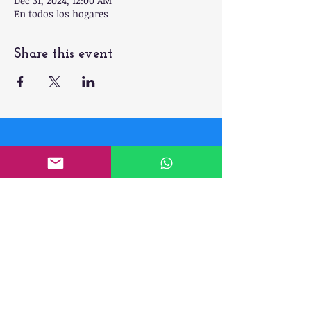
Dec 31, 2024, 12:00 AM
En todos los hogares
Share this event
¡Síguenos en nuestras
redes sociales! Y
descubre todo lo que
tenemos para tí