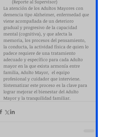
(Reporte al Supervisor)   
La atención de los Adultos Mayores con 
demencia tipo Alzheimer, enfermedad que 
viene acompañada de un deterioro 
gradual y progresivo de la capacidad 
mental (cognitiva), y que afecta la 
memoria, los procesos del pensamiento, 
la conducta, la actividad física de quien lo 
padece requiere de una tratamiento 
adecuado y específico para cada Adulto 
mayor en la que exista armonía entre 
familia, Adulto Mayor,  el equipo 
profesional y cuidador que interviene. 
Sistematizar este proceso es la clave para  
lograr mejorar el bienestar del Adulto 
Mayor y la tranquilidad familiar.