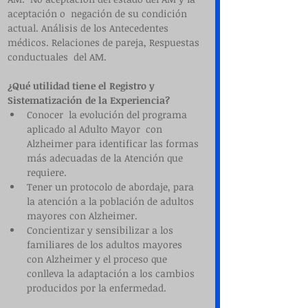
aceptación o  negación de su condición 
actual. Análisis de los Antecedentes 
médicos. Relaciones de pareja, Respuestas 
conductuales  del AM.
¿Qué utilidad tiene el Registro y 
Sistematización de la Experiencia?
Conocer  la evolución del programa  
aplicado al Adulto Mayor  con 
Alzheimer para identificar las formas 
más adecuadas de la Atención que 
requiere.  
Tener un protocolo de abordaje, para 
la atención a la población de adultos 
mayores con Alzheimer.  
Concientizar y sensibilizar a los 
familiares de los adultos mayores 
con Alzheimer y el proceso que 
conlleva la adaptación a los cambios 
producidos por la enfermedad. 