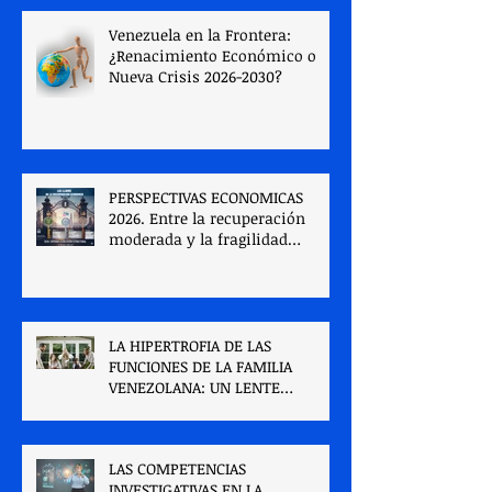
Venezuela en la Frontera:
¿Renacimiento Económico o
Nueva Crisis 2026-2030?
PERSPECTIVAS ECONOMICAS
2026. Entre la recuperación
moderada y la fragilidad
estructural
LA HIPERTROFIA DE LAS
FUNCIONES DE LA FAMILIA
VENEZOLANA: UN LENTE
PSICOSOCIAL PARA LA
COMPRENSIÓN Y LA
INTERVENCIÓN
LAS COMPETENCIAS
TRANSFORMADORA.
INVESTIGATIVAS EN LA