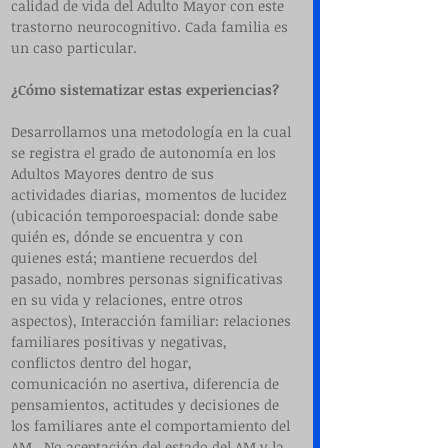
calidad de vida del Adulto Mayor con este 
trastorno neurocognitivo. Cada familia es 
un caso particular.
¿Cómo sistematizar estas experiencias?
Desarrollamos una metodología en la cual 
se registra el grado de autonomía en los 
Adultos Mayores dentro de sus 
actividades diarias, momentos de lucidez 
(ubicación temporoespacial: donde sabe 
quién es, dónde se encuentra y con 
quienes está; mantiene recuerdos del 
pasado, nombres personas significativas 
en su vida y relaciones, entre otros 
aspectos), Interacción familiar: relaciones 
familiares positivas y negativas, 
conflictos dentro del hogar, 
comunicación no asertiva, diferencia de 
pensamientos, actitudes y decisiones de 
los familiares ante el comportamiento del 
AM.  No aceptación del estado del AM y la 