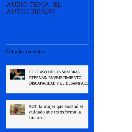
AUDIO TEMA "EL
MIGRACIÓN Y
AUTOCUIDADO"
RECONFIGUR
LAS FAMILIA
VENEZOLAN
Entradas recientes
EL OCASO DE LAS SOMBRAS
ETERNAS: ENVEJECIMIENTO,
DISCAPACIDAD Y EL DESAMPARO
DE LAS CUIDADORAS EN
VENEZUELA. Parte I.
RUT: la mujer que enseñó el
cuidado que transforma la
historia