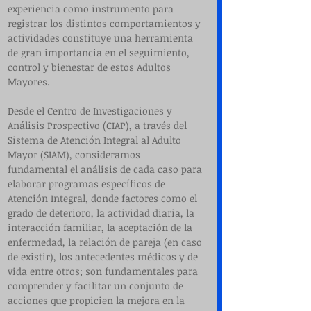
experiencia como instrumento para 
registrar los distintos comportamientos y 
actividades constituye una herramienta 
de gran importancia en el seguimiento, 
control y bienestar de estos Adultos 
Mayores.
Desde el Centro de Investigaciones y 
Análisis Prospectivo (CIAP), a través del 
Sistema de Atención Integral al Adulto 
Mayor (SIAM), consideramos 
fundamental el análisis de cada caso para 
elaborar programas específicos de 
Atención Integral, donde factores como el 
grado de deterioro, la actividad diaria, la 
interacción familiar, la aceptación de la 
enfermedad, la relación de pareja (en caso 
de existir), los antecedentes médicos y de 
vida entre otros; son fundamentales para 
comprender y facilitar un conjunto de 
acciones que propicien la mejora en la 