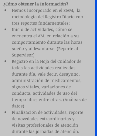
¿Cómo obtener la Información?
Hemos incorporado en el SIAM,  la  
metodología del Registro Diario con 
tres reportes fundamentales:  
Inicio de actividades, cómo se 
encuentra el AM, en relación a su 
comportamiento durante las horas 
sueño y al levantarse. (Reporte al 
Supervisor)  
Registro en la Hoja del Cuidador de 
todas las actividades realizadas 
durante día, vale decir, desayuno, 
administración de medicamentos, 
signos vitales, variaciones de 
conducta, actividades de uso del 
tiempo libre, entre otras. (Análisis de 
datos)  
Finalización de actividades, reporte 
de novedades extraordinarias y 
visitas profesionales de atención 
durante las jornadas de atención. 