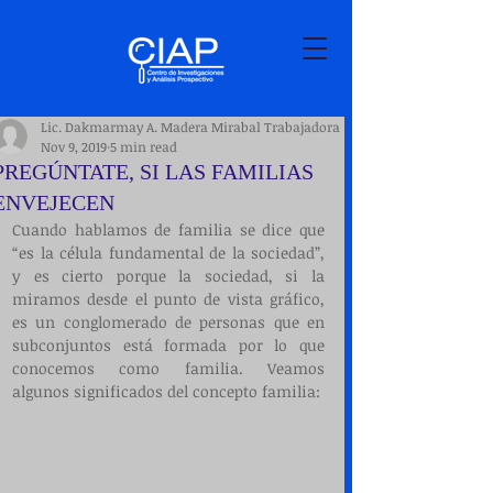
Lic. Dakmarmay A. Madera Mirabal Trabajadora
Nov 9, 2019
5 min read
PREGÚNTATE, SI LAS FAMILIAS
ENVEJECEN
Cuando hablamos de familia se dice que 
“es la célula fundamental de la sociedad”, 
y es cierto porque la sociedad, si la 
miramos desde el punto de vista gráfico, 
es un conglomerado de personas que en 
subconjuntos está formada por lo que 
conocemos como familia. Veamos 
algunos significados del concepto familia: