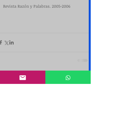
Revista Razón y Palabras. 2005-2006
Comments
Write a comment...