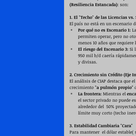
(Resiliencia Estancada)
: son:
1. El "Techo" de las Licencias vs
El país no está en un escenario d
Por qué no es Escenario 1:
 L
permiten operar, pero no otor
menos 10 años que requiere l
El riesgo del Escenario 3:
 Si
950 mil b/d caería rápidamen
y divisas.
2. Crecimiento sin Crédito (Eje I
El análisis de CIAP destaca que 
crecimiento 
"a pulmón propio"
 
La frontera:
 Mientras el 
enca
el sector privado no puede es
alrededor del  50% proyectado
límite muy corto (techo inerc
3. Estabilidad Cambiaria "Cara"
Para mantener  el dólar estable( 