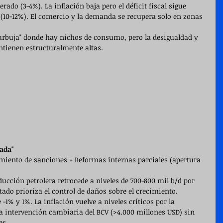
ado (3-4%). La inflación baja pero el déficit fiscal sigue 
(10-12%). El comercio y la demanda se recupera solo en zonas 
rbuja" donde hay nichos de consumo, pero la desigualdad y 
ntienen estructuralmente altas.
cada"
miento de sanciones + Reformas internas parciales (apertura 
ducción petrolera retrocede a niveles de 700-800 mil b/d por 
stado prioriza el control de daños sobre el crecimiento.
e -1% y 1%. La inflación vuelve a niveles críticos por la 
 intervención cambiaria del BCV (>4.000 millones USD) sin 
es.