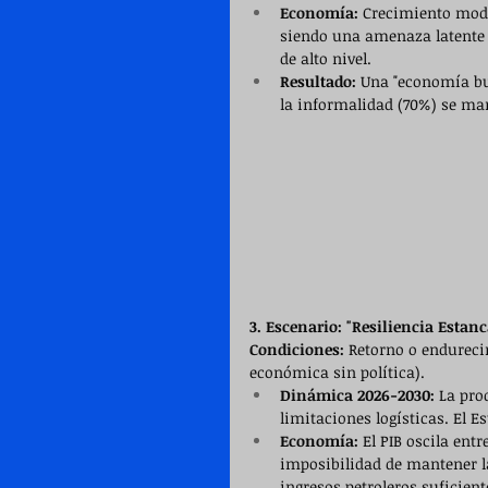
Economía:
 Crecimiento moder
siendo una amenaza latente 
de alto nivel.
Resultado:
 Una "economía bu
la informalidad (70%) se ma
3. Escenario: "Resiliencia Estan
Condiciones:
 Retorno o endureci
económica sin política).
Dinámica 2026-2030:
 La pro
limitaciones logísticas. El E
Economía:
 El PIB oscila entr
imposibilidad de mantener la
ingresos petroleros suficient