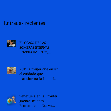
Entradas recientes
EL OCASO DE LAS
SOMBRAS ETERNAS:
ENVEJECIMIENTO,
DISCAPACIDAD Y EL
DESAMPARO DE LAS
CUIDADORAS EN
RUT: la mujer que enseñó
VENEZUELA. Parte I.
el cuidado que
transforma la historia
Venezuela en la Frontera:
¿Renacimiento
Económico o Nueva
Crisis 2026-2030?