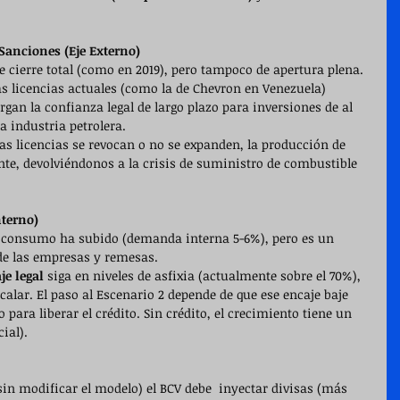
. Sanciones (Eje Externo)
e cierre total (como en 2019), pero tampoco de apertura plena.
as licencias actuales (como la de Chevron en Venezuela) 
gan la confianza legal de largo plazo para inversiones de al 
a industria petrolera.
 las licencias se revocan o no se expanden, la producción de 
te, devolviéndonos a la crisis de suministro de combustible 
nterno)
el consumo ha subido (demanda interna 5-6%), pero es un 
de las empresas y remesas.
je legal
 siga en niveles de asfixia (actualmente sobre el 70%), 
calar. El paso al Escenario 2 depende de que ese encaje baje 
 para liberar el crédito. Sin crédito, el crecimiento tiene un 
ial).
sin modificar el modelo) el BCV debe  inyectar divisas (más 