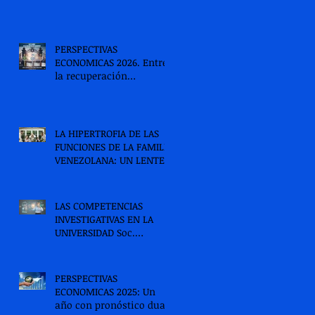
PERSPECTIVAS
ECONOMICAS 2026. Entre
la recuperación
moderada y la fragilidad
estructural
LA HIPERTROFIA DE LAS
FUNCIONES DE LA FAMILIA
VENEZOLANA: UN LENTE
PSICOSOCIAL PARA LA
COMPRENSIÓN Y LA
INTERVENCIÓN
LAS COMPETENCIAS
TRANSFORMADORA.
INVESTIGATIVAS EN LA
UNIVERSIDAD Soc.
Mayoris C. Verde A
PERSPECTIVAS
ECONOMICAS 2025: Un
año con pronóstico dual