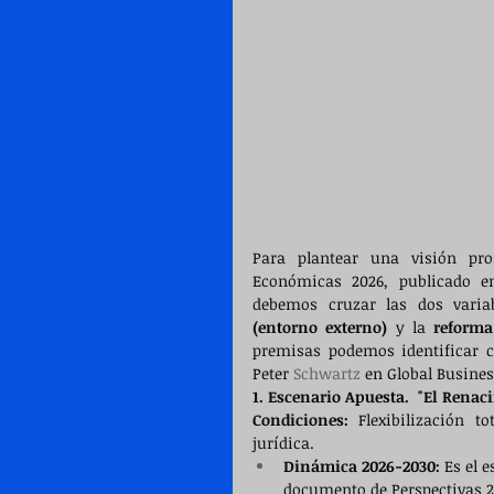
Para plantear una visión pro
Económicas 2026, publicado e
debemos cruzar las dos variabl
(entorno externo)
 y la 
reforma
premisas podemos identificar cu
Peter 
Schwartz
 en Global Busines
1. Escenario Apuesta.  "El Renac
Condiciones:
 Flexibilización t
jurídica.
Dinámica 2026-2030:
 Es el 
documento de Perspectivas 20