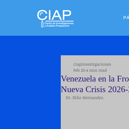
P
ciapinvestigaciones
Feb 25
4 min read
Venezuela en la Fr
Nueva Crisis 2026
Dr. Dilio Hernandez. 