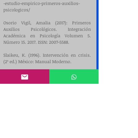
-estudio-empirico-primeros-auxilios-
psicologicos/
Osorio Vigil, Amalia (2017): Primeros 
Auxilios Psicológicos. Integración 
Académica en Psicología Volumen 5. 
Número 15. 2017. ISSN: 2007-5588.
Slaikeu, K. (1996). Intervención en crisis. 
(2ª ed.) México: Manual Moderno.