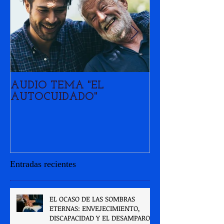
AUDIO TEMA "EL
MIGRACIÓN Y
AUTOCUIDADO"
RECONFIGUR
LAS FAMILIA
VENEZOLAN
Entradas recientes
EL OCASO DE LAS SOMBRAS
ETERNAS: ENVEJECIMIENTO,
DISCAPACIDAD Y EL DESAMPARO