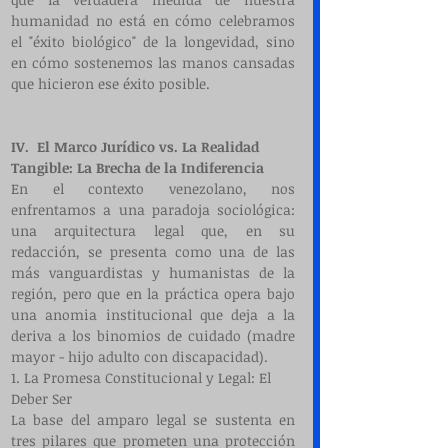
humanidad no está en cómo celebramos 
el "éxito biológico" de la longevidad, sino 
en cómo sostenemos las manos cansadas 
que hicieron ese éxito posible.
IV.  El Marco Jurídico vs. La Realidad 
Tangible: La Brecha de la Indiferencia
En el contexto venezolano, nos 
enfrentamos a una paradoja sociológica: 
una arquitectura legal que, en su 
redacción, se presenta como una de las 
más vanguardistas y humanistas de la 
región, pero que en la práctica opera bajo 
una anomia institucional que deja a la 
deriva a los binomios de cuidado (madre 
mayor - hijo adulto con discapacidad).
1. La Promesa Constitucional y Legal: El 
Deber Ser
La base del amparo legal se sustenta en 
tres pilares que prometen una protección 