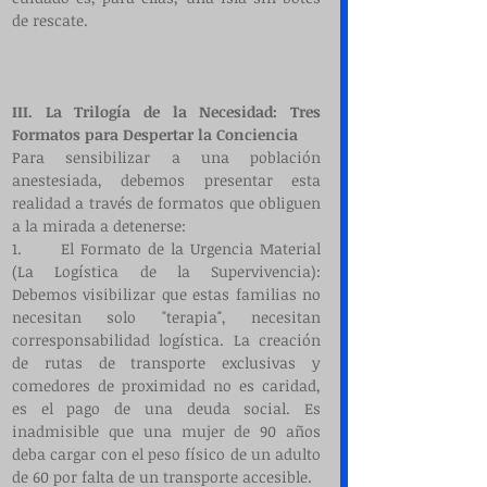
de rescate.
III. La Trilogía de la Necesidad: Tres 
Formatos para Despertar la Conciencia
Para sensibilizar a una población 
anestesiada, debemos presentar esta 
realidad a través de formatos que obliguen 
a la mirada a detenerse:
1.      El Formato de la Urgencia Material 
(La Logística de la Supervivencia): 
Debemos visibilizar que estas familias no 
necesitan solo "terapia", necesitan 
corresponsabilidad logística. La creación 
de rutas de transporte exclusivas y 
comedores de proximidad no es caridad, 
es el pago de una deuda social. Es 
inadmisible que una mujer de 90 años 
deba cargar con el peso físico de un adulto 
de 60 por falta de un transporte accesible.