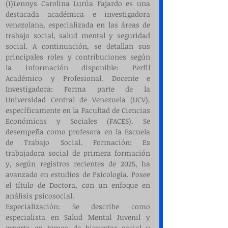
(1)Lennys Carolina Lurúa Fajardo es una 
destacada académica e investigadora 
venezolana, especializada en las áreas de 
trabajo social, salud mental y seguridad 
social. ​A continuación, se detallan sus 
principales roles y contribuciones según 
la información disponible: Perfil 
Académico y Profesional. ​Docente e 
Investigadora: Forma parte de la 
Universidad Central de Venezuela (UCV), 
específicamente en la Facultad de Ciencias 
Económicas y Sociales (FACES). Se 
desempeña como profesora en la Escuela 
de Trabajo Social. ​Formación: Es 
trabajadora social de primera formación 
y, según registros recientes de 2025, ha 
avanzado en estudios de Psicología. Posee 
el título de Doctora, con un enfoque en 
análisis psicosocial.
​Especialización: Se describe como 
especialista en Salud Mental Juvenil y 
experta en temas de bienestar social y 