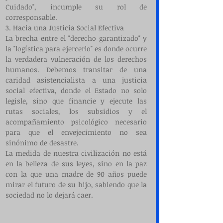
Cuidado", incumple su rol de 
corresponsable.
3. Hacia una Justicia Social Efectiva
La brecha entre el "derecho garantizado" y 
la "logística para ejercerlo" es donde ocurre 
la verdadera vulneración de los derechos 
humanos. Debemos transitar de una 
caridad asistencialista a una justicia 
social efectiva, donde el Estado no solo 
legisle, sino que financie y ejecute las 
rutas sociales, los subsidios y el 
acompañamiento psicológico necesario 
para que el envejecimiento no sea 
sinónimo de desastre.
La medida de nuestra civilización no está 
en la belleza de sus leyes, sino en la paz 
con la que una madre de 90 años puede 
mirar el futuro de su hijo, sabiendo que la 
sociedad no lo dejará caer.