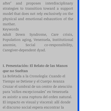
after" and proposes interdisciplinary 
strategies to transition toward a support 
model that does not rely exclusively on the 
physical and emotional exhaustion of the 
mother.
Keywords
Adult Down Syndrome, Care crisis, 
Population aging, Venezuela, Institutional 
anomie, Social co-responsibility, 
Caregiver-dependent dyad.
I. Presentación: El Relato de las Manos 
que no Sueltan
La Bofetada a la Cronología: Cuando el 
Tiempo se Detiene y el Cuerpo Avanza
Cruzar el umbral de un centro de atención 
para "niños excepcionales" en Venezuela 
es asistir a una ruptura del orden natural. 
El impacto es visual y visceral: allí donde 
el discurso social espera encontrar la 