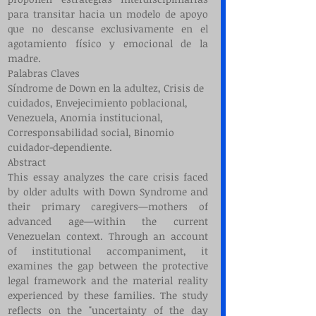
para transitar hacia un modelo de apoyo 
que no descanse exclusivamente en el 
agotamiento físico y emocional de la 
madre.
Palabras Claves
Síndrome de Down en la adultez, Crisis de 
cuidados, Envejecimiento poblacional, 
Venezuela, Anomia institucional, 
Corresponsabilidad social, Binomio 
cuidador-dependiente.
Abstract
This essay analyzes the care crisis faced 
by older adults with Down Syndrome and 
their primary caregivers—mothers of 
advanced age—within the current 
Venezuelan context. Through an account 
of institutional accompaniment, it 
examines the gap between the protective 
legal framework and the material reality 
experienced by these families. The study 
reflects on the "uncertainty of the day 