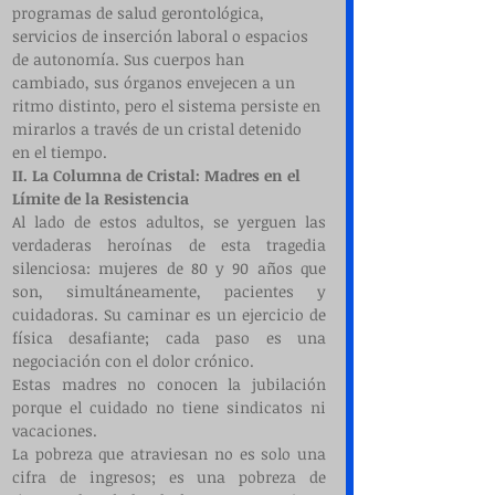
programas de salud gerontológica, 
servicios de inserción laboral o espacios 
de autonomía. Sus cuerpos han 
cambiado, sus órganos envejecen a un 
ritmo distinto, pero el sistema persiste en 
mirarlos a través de un cristal detenido 
en el tiempo.
II. La Columna de Cristal: Madres en el 
Límite de la Resistencia
Al lado de estos adultos, se yerguen las 
verdaderas heroínas de esta tragedia 
silenciosa: mujeres de 80 y 90 años que 
son, simultáneamente, pacientes y 
cuidadoras. Su caminar es un ejercicio de 
física desafiante; cada paso es una 
negociación con el dolor crónico.
Estas madres no conocen la jubilación 
porque el cuidado no tiene sindicatos ni 
vacaciones.
La pobreza que atraviesan no es solo una 
cifra de ingresos; es una pobreza de 