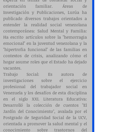
orientación familiar. ​Áreas de 
Investigación y Publicaciones, ​Lurúa ha 
publicado diversos trabajos orientados a 
entender la realidad social venezolana 
contemporánea: Salud Mental y Familia: 
Ha escrito artículos sobre la "hemorragia 
emocional" en la juventud venezolana y la 
"hipertrofia funcional" de las familias en 
contextos de crisis, analizando cómo el 
hogar asume roles que el Estado ha dejado 
vacantes.
​Trabajo Social: Es autora de 
investigaciones sobre el ejercicio 
profesional del trabajador social en 
Venezuela y los desafíos de esta disciplina 
en el siglo XXI. ​Literatura Educativa: 
Desarrolló la colección de cuentos "El 
Jardín del Conocimiento", avalada por el 
Postgrado de Seguridad Social de la UCV, 
orientada a promover la salud mental y el 
conocimiento sobre trastornos del 