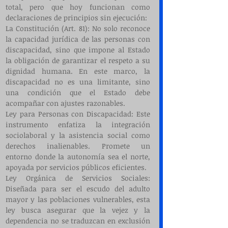
total, pero que hoy funcionan como 
declaraciones de principios sin ejecución:
La Constitución (Art. 81): No solo reconoce 
la capacidad jurídica de las personas con 
discapacidad, sino que impone al Estado 
la obligación de garantizar el respeto a su 
dignidad humana. En este marco, la 
discapacidad no es una limitante, sino 
una condición que el Estado debe 
acompañar con ajustes razonables.
Ley para Personas con Discapacidad: Este 
instrumento enfatiza la integración 
sociolaboral y la asistencia social como 
derechos inalienables. Promete un 
entorno donde la autonomía sea el norte, 
apoyada por servicios públicos eficientes.
Ley Orgánica de Servicios Sociales: 
Diseñada para ser el escudo del adulto 
mayor y las poblaciones vulnerables, esta 
ley busca asegurar que la vejez y la 
dependencia no se traduzcan en exclusión 